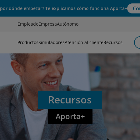
Co
 por dónde empezar? Te explicamos cómo funciona Aporta+
Empleado
Empresa
Autónomo
Productos
Simuladores
Atención al cliente
Recursos
Recursos
Aporta+