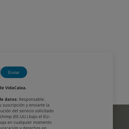
Enviar
 de VidaCaixa.
de datos:
Responsable:
u suscripción y enviarte la
ución del servicio solicitado
lchimp (EE.UU.) bajo el EU–
Baja en cualquier momento
unicación y derechos en