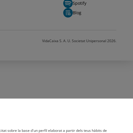
Spotify
Blog
VidaCaixa S. A. U. Societat Unipersonal 2026.
citat sobre la base d'un perfil elaborat a partir dels teus hàbits de