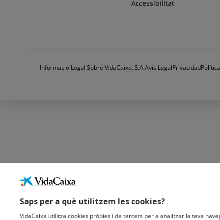
Accessibilitat
Informació Legal Sobre VidaCaixa, S.A.
Avís Legal
Privacidad
Políti
Saps per a què utilitzem les cookies?
VidaCaixa utilitza cookies pròpies i de tercers per a analitzar la teva naveg