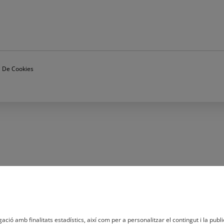
ca De Cookies
ació amb finalitats estadístics, així com per a personalitzar el contingut i la publi