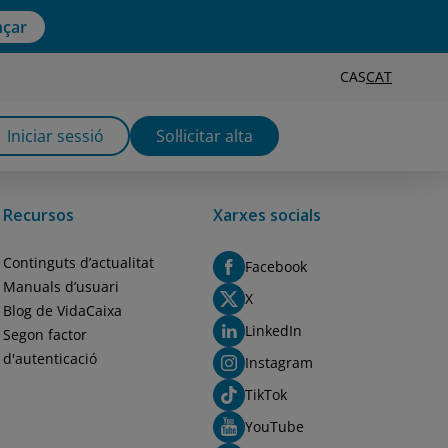
çar
CAS
CAT
Iniciar sessió
Sol·licitar alta
Recursos
Xarxes socials
Continguts d’actualitat
Facebook
Manuals d’usuari
X
Blog de VidaCaixa
LinkedIn
Segon factor
d'autenticació
Instagram
TikTok
YouTube