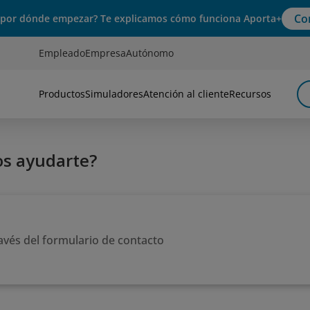
Co
 por dónde empezar? Te explicamos cómo funciona Aporta+
Empleado
Empresa
Autónomo
Productos
Simuladores
Atención al cliente
Recursos
s ayudarte?
avés del formulario de contacto