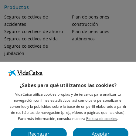
Productos
Seguros colectivos de
Plan de pensiones
accidentes
construcción
Seguros colectivos de ahorro
Plan de pensiones
Seguros colectivos de vida
autónomos
Seguros colectivos de
jubilación
¿Sabes para qué utilizamos las cookies?
VidaCaixa utiliza cookies propias y de terceros para analizar tu
navegación con fines estadísticos, así como para personalizar el
Informació Legal Sobre VidaCaixa, S.A.
contenido y la publicidad sobre la base de un perfil elaborado a partir
Avís Legal
de tus hábitos de navegación (p. ej., vídeos o páginas que has visto).
Privacidad
Para más información, consulta nuestra
Política de cookies
.
Política De Cookies
Rechazar
Aceptar