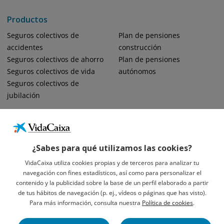
Productos
Seguros colectivos de
Plan de pensiones
accidentes
construcción
Seguros colectivos de ahorro
Plan de pensiones
Seguros colectivos de vida
autónomos
Seguros colectivos de
jubilación
¿Sabes para qué utilizamos las cookies?
VidaCaixa utiliza cookies propias y de terceros para analizar tu
navegación con fines estadísticos, así como para personalizar el
Informació Legal Sobre VidaCaixa, S.A.
contenido y la publicidad sobre la base de un perfil elaborado a partir
Avís Legal
de tus hábitos de navegación (p. ej., vídeos o páginas que has visto).
Privacidad
Para más información, consulta nuestra
Política de cookies
.
Política De Cookies