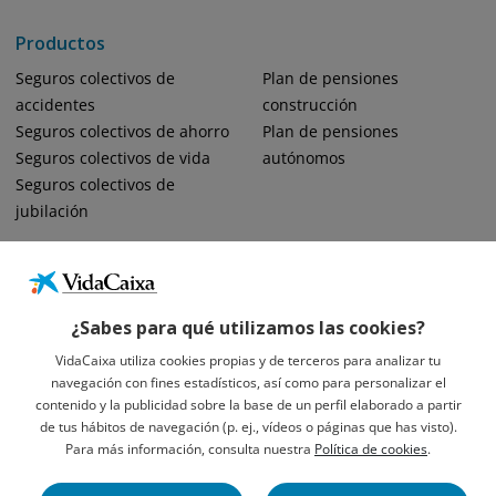
Productos
Seguros colectivos de
Plan de pensiones
accidentes
construcción
Seguros colectivos de ahorro
Plan de pensiones
Seguros colectivos de vida
autónomos
Seguros colectivos de
jubilación
¿Sabes para qué utilizamos las cookies?
VidaCaixa utiliza cookies propias y de terceros para analizar tu
navegación con fines estadísticos, así como para personalizar el
Informació Legal Sobre VidaCaixa, S.A.
contenido y la publicidad sobre la base de un perfil elaborado a partir
Avís Legal
de tus hábitos de navegación (p. ej., vídeos o páginas que has visto).
Privacidad
Para más información, consulta nuestra
Política de cookies
.
Política De Cookies