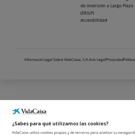
de Inversión a Largo Plazo
(DEILP)
Accesibilidad
Informació Legal Sobre VidaCaixa, S.A.
Avís Legal
Privacidad
Políti
¿Sabes para qué utilizamos las cookies?
VidaCaixa utiliza cookies propias y de terceros para analizar tu navegació