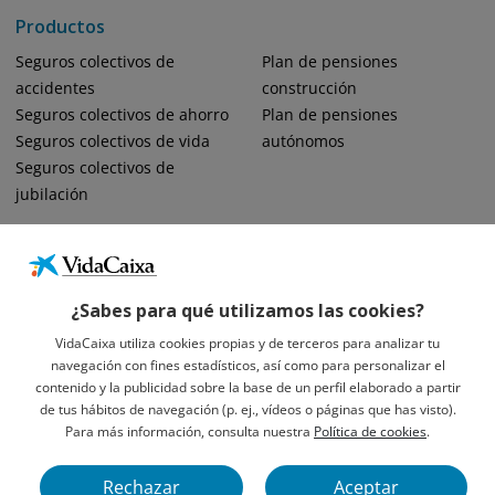
Productos
Seguros colectivos de
Plan de pensiones
accidentes
construcción
Seguros colectivos de ahorro
Plan de pensiones
Seguros colectivos de vida
autónomos
Seguros colectivos de
jubilación
¿Sabes para qué utilizamos las cookies?
VidaCaixa utiliza cookies propias y de terceros para analizar tu
navegación con fines estadísticos, así como para personalizar el
Informació Legal Sobre VidaCaixa, S.A.
contenido y la publicidad sobre la base de un perfil elaborado a partir
Avís Legal
de tus hábitos de navegación (p. ej., vídeos o páginas que has visto).
Privacidad
Para más información, consulta nuestra
Política de cookies
.
Política De Cookies
Rechazar
Aceptar