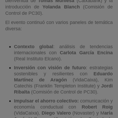
bienvenida de
Tomás Muniesa
(Caixabank) y la
introducción de
Yolanda Blanch
(Comisión de
Control de PC30).
El evento continuó con varios paneles de temática
diversa:
Contexto global
: análisis de tendencias
internacionales con
Carlota García Encina
(Real Instituto Elcano).
Inversión con visión de futuro
: estrategias
sostenibles y resilientes con
Eduardo
Martínez de Aragón
(VidaCaixa), Kim
Catechis (Franklin Templeton Institute) y
Jordi
Ribalta
(Comisión de Control de PC30).
Impulsar el ahorro colectivo:
comunicación y
economía conductual con
Robert Roig
(VidaCaixa),
Diego Valero
(Novaster) y M
aría