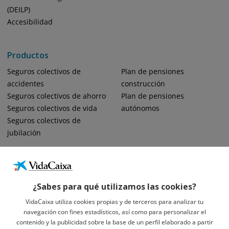
(DEILP)
Accesibilidad
Productos
Seguros colectivos de
Plan de pensiones
accidentes
construcción
Seguros colectivos de ahorro
Plan de pensiones
Seguros colectivos de vida
autónomos
Seguros colectivos de
jubilación
¿Sabes para qué utilizamos las cookies?
VidaCaixa utiliza cookies propias y de terceros para analizar tu
navegación con fines estadísticos, así como para personalizar el
Informació Legal Sobre VidaCaixa, S.A.
contenido y la publicidad sobre la base de un perfil elaborado a partir
Avís Legal