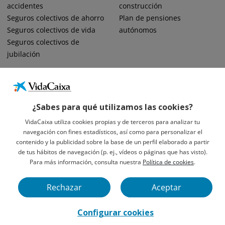
accidentes
construcción
Seguros colectivos de ahorro
Plan de pensiones
Seguros colectivos de vida
autónomos
Seguros colectivos de
jubilación
¿Sabes para qué utilizamos las cookies?
VidaCaixa utiliza cookies propias y de terceros para analizar tu
navegación con fines estadísticos, así como para personalizar el
Informació Legal Sobre VidaCaixa, S.A.
contenido y la publicidad sobre la base de un perfil elaborado a partir
Avís Legal
de tus hábitos de navegación (p. ej., vídeos o páginas que has visto).
Privacidad
Para más información, consulta nuestra
Política de cookies
.
Política De Cookies
Rechazar
Aceptar
VidaCaixa S. A. U. Sociedad Unipersonal 2026.
Configurar cookies