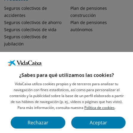
Seguros colectivos de
Plan de pensiones
accidentes
construcción
Seguros colectivos de ahorro
Plan de pensiones
Seguros colectivos de vida
autónomos
Seguros colectivos de
jubilación
¿Sabes para qué utilizamos las cookies?
VidaCaixa utiliza cookies propias y de terceros para analizar tu
navegación con fines estadísticos, así como para personalizar el
Informació Legal Sobre VidaCaixa, S.A.
contenido y la publicidad sobre la base de un perfil elaborado a partir
Avís Legal
de tus hábitos de navegación (p. ej., vídeos o páginas que has visto).
Privacidad
Para más información, consulta nuestra
Política de cookies
.
Política De Cookies
Rechazar
Aceptar
VidaCaixa S. A. U. Sociedad Unipersonal 2026.