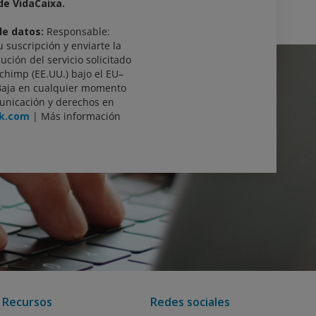
 de VidaCaixa.
de datos:
Responsable:
u suscripción y enviarte la
ución del servicio solicitado
lchimp (EE.UU.) bajo el EU–
Baja en cualquier momento
unicación y derechos en
nk.com
| Más información
Recursos
Redes sociales