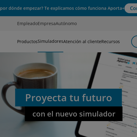
Co
 por dónde empezar? Te explicamos cómo funciona Aporta+
Empleado
Empresa
Autónomo
Simuladores
Productos
Atención al cliente
Recursos
Proyecta tu futuro
con el nuevo simulador