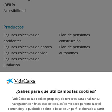
(DEILP)
Accesibilidad
Productos
Seguros colectivos de
Plan de pensiones
accidentes
construcción
Seguros colectivos de ahorro
Plan de pensiones
Seguros colectivos de vida
autónomos
Seguros colectivos de
jubilación
¿Sabes para qué utilizamos las cookies?
VidaCaixa utiliza cookies propias y de terceros para analizar tu
navegación con fines estadísticos, así como para personalizar el
Informació Legal Sobre VidaCaixa, S.A.
contenido y la publicidad sobre la base de un perfil elaborado a partir
Avís Legal