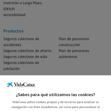
Inversión a Largo Plazo
(DEILP)
Accesibilidad
Productos
Seguros colectivos de
Plan de pensiones
accidentes
construcción
Seguros colectivos de ahorro
Plan de pensiones
Seguros colectivos de vida
autónomos
Seguros colectivos de
jubilación
¿Sabes para qué utilizamos las cookies?
VidaCaixa utiliza cookies propias y de terceros para analizar tu
navegación con fines estadísticos, así como para personalizar el
Informació Legal Sobre VidaCaixa, S.A.