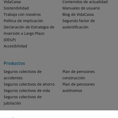
VidaCaixa
Contenidos de actualidad
Sostenibilidad
Manuales de usuario
Trabaja con nosotros
Blog de VidaCaixa
Política de implicación
Segundo factor de
Declaración de Estrategia de
autentificación
Inversión a Largo Plazo
(DEILP)
Accesibilidad
Productos
Seguros colectivos de
Plan de pensiones
accidentes
construcción
Seguros colectivos de ahorro
Plan de pensiones
Seguros colectivos de vida
autónomos
Seguros colectivos de
jubilación