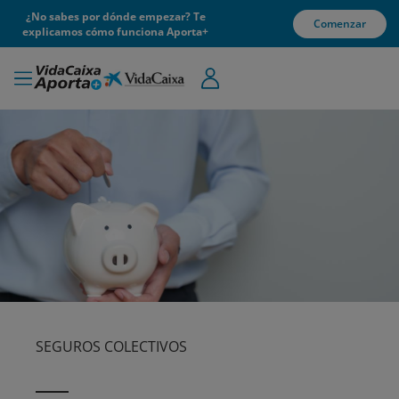
¿No sabes por dónde empezar? Te
Comenzar
explicamos cómo funciona Aporta+
SEGUROS COLECTIVOS