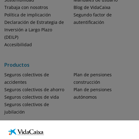
Trabaja con nosotros
Blog de VidaCaixa
Política de implicación
Segundo factor de
Declaración de Estrategia de
autentificación
Inversión a Largo Plazo
(DEILP)
Accesibilidad
Productos
Seguros colectivos de
Plan de pensiones
accidentes
construcción
Seguros colectivos de ahorro
Plan de pensiones
Seguros colectivos de vida
autónomos
Seguros colectivos de
jubilación