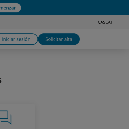
menzar
CAS
CAT
Iniciar sesión
Solicitar alta
s