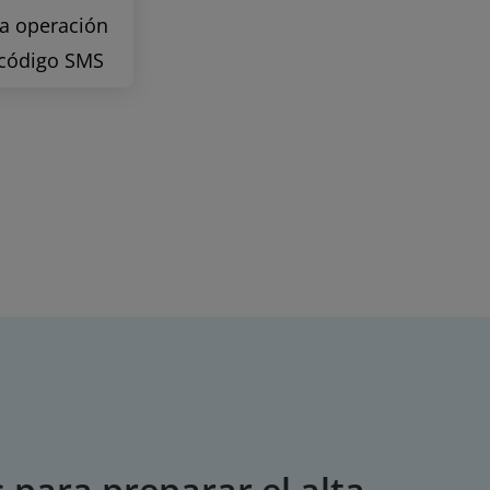
la operación
 código SMS
 para preparar el alta