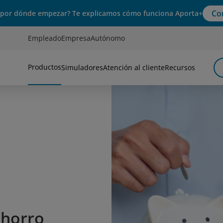
Co
 por dónde empezar? Te explicamos cómo funciona Aporta+
Empleado
Empresa
Autónomo
Productos
Simuladores
Atención al cliente
Recursos
ahorro