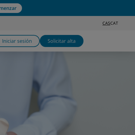
menzar
CAS
CAT
Iniciar sesión
Solicitar alta