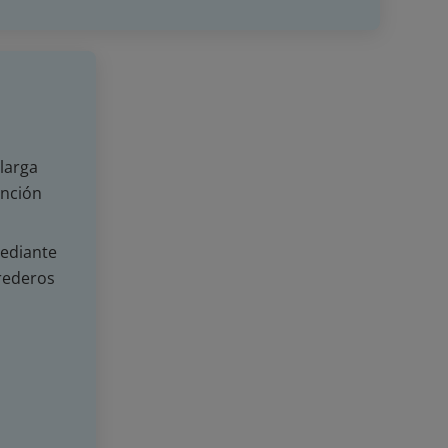
larga
ención
mediante
rederos