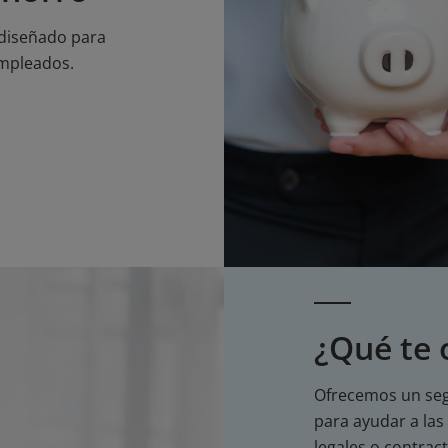
 diseñado para
empleados.
¿Qué te
Ofrecemos un seg
para ayudar a las
legales o contrac