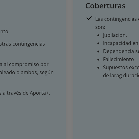
Coberturas
Las contingencias 
son:
ento.
Jubilación.
Incapacidad en
otras contingencias
Dependencia s
Fallecimiento
pta al compromiso por
Supuestos exce
empleado o ambos, según
de larag durac
s a través de Aporta+.