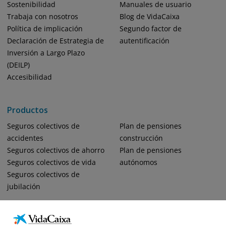
Sostenibilidad
Manuales de usuario
Trabaja con nosotros
Blog de VidaCaixa
Política de implicación
Segundo factor de
Declaración de Estrategia de
autentificación
Inversión a Largo Plazo
(DEILP)
Accesibilidad
Productos
Seguros colectivos de
Plan de pensiones
accidentes
construcción
Seguros colectivos de ahorro
Plan de pensiones
Seguros colectivos de vida
autónomos
Seguros colectivos de
jubilación