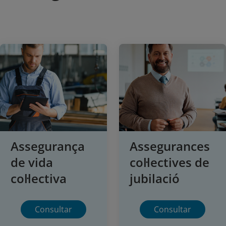
Assegurança
Assegurances
de vida
col·lectives de
col·lectiva
jubilació
Consultar
Consultar