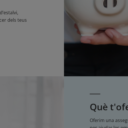
d’estalvi,
cer dels teus
Què t'of
Oferim una assegu
per ajudar les em