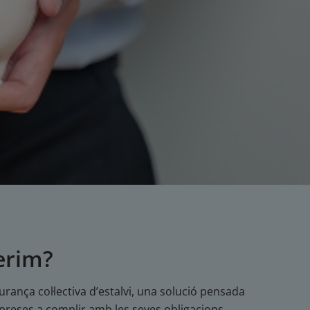
erim?
rança col·lectiva d’estalvi, una solució pensada
preses a complir amb les seves obligacions