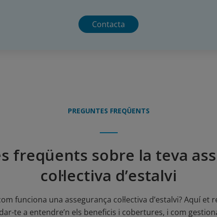
Contacta
PREGUNTES FREQÜENTS
s freqüents sobre la teva as
col·lectiva d’estalvi
om funciona una assegurança col·lectiva d’estalvi? Aquí et 
ar-te a entendre’n els beneficis i cobertures, i com gestion