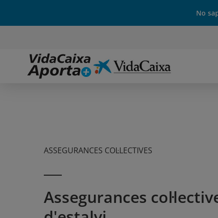
No sap
ASSEGURANCES COL·LECTIVES
Assegurances col·lectiv
d'estalvi