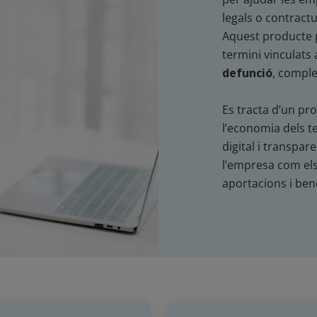
legals o contractu
Aquest producte p
termini vinculats 
defunció
, comple
Es tracta d’un pro
l’economia dels t
digital i transpar
l’empresa com els
aportacions i ben