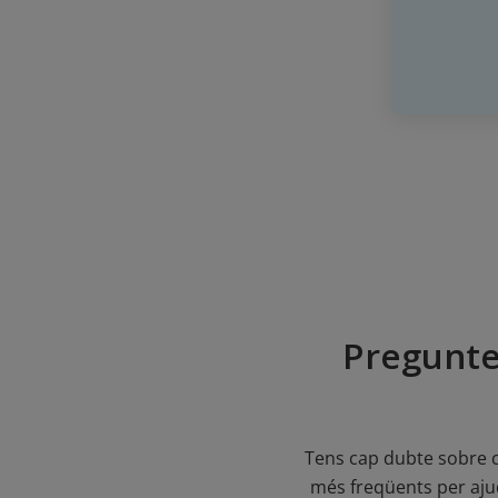
Pregunte
Tens cap dubte sobre c
més freqüents per ajud