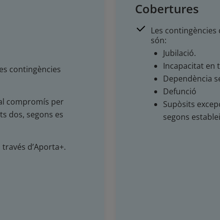
Cobertures
Les contingències q
són:
.
Jubilació.
Incapacitat en 
res contingències
Dependència s
Defunció
a al compromís per
Supòsits excepc
ots dos, segons es
segons estableix
a través d’Aporta+.