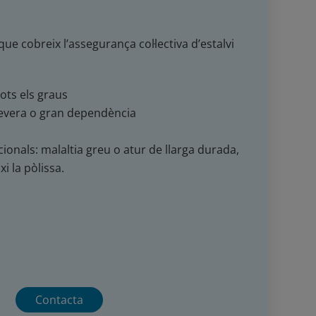
ue cobreix l’assegurança col·lectiva d’estalvi
tots els graus
evera o gran dependència
ionals: malaltia greu o atur de llarga durada,
i la pòlissa.
Contacta