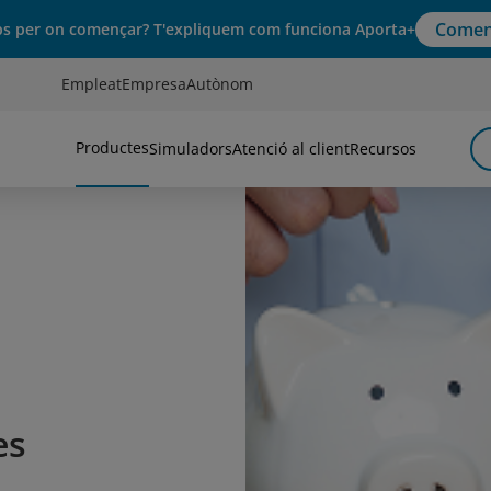
Comen
s per on començar? T'expliquem com funciona Aporta+
Empleat
Empresa
Autònom
Productes
Simuladors
Atenció al client
Recursos
es