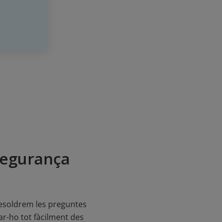
segurança
resoldrem les preguntes
ar-ho tot fàcilment des