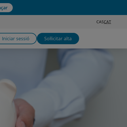
çar
CAS
CAT
Iniciar sessió
Sol·licitar alta