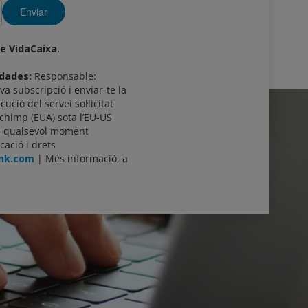
Enviar
de VidaCaixa.
 dades:
Responsable:
va subscripció i enviar-te la
cució del servei sol·licitat
lchimp (EUA) sota l’EU-US
en qualsevol moment
cació i drets
ank.com
| Més informació, a