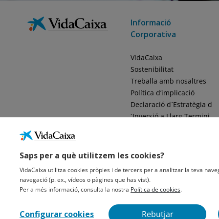
Informació
Corporativa
VidaCaixa
Sostenibilitat
Treballa amb nosaltres
Política d’implicació
Declaració d´Estratègia d
´Inversió a Llarg Termini
(DEILP)
Accessibilitat
Saps per a què utilitzem les cookies?
VidaCaixa utilitza cookies pròpies i de tercers per a analitzar la teva naveg
navegació (p. ex., vídeos o pàgines que has vist).
Per a més informació, consulta la nostra
Política de cookies
.
Informació Legal Sobre VidaCaixa, S.A.
Avís Legal
Privacidad
Políti
Configurar cookies
Rebutjar