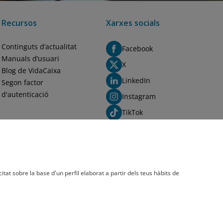
Recursos
Xarxes socials
Continguts d’actualitat
Facebook
Manuals d’usuari
X
Blog de VidaCaixa
LinkedIn
Segon factor
d'autenticació
Instagram
TikTok
YouTube
Spotify
Blog
citat sobre la base d'un perfil elaborat a partir dels teus hàbits de
VidaCaixa S. A. U. Societat Unipersonal 2026.