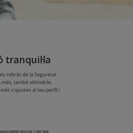
ó tranquil·la
ts rebràs de la Seguretat
. A més, també obtindràs
s s’ajusten al teu perfil i