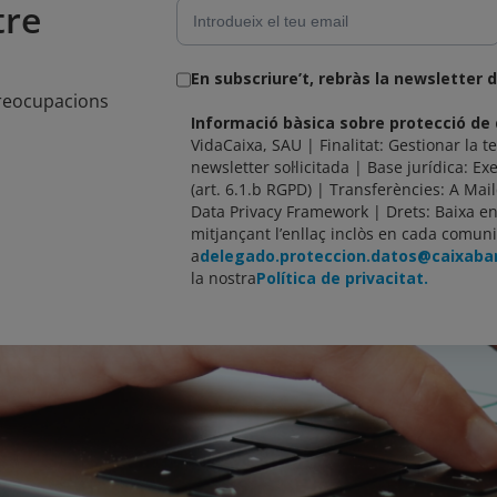
tre
En subscriure’t, rebràs la newsletter 
preocupacions
Informació bàsica sobre protecció de
VidaCaixa, SAU | Finalitat: Gestionar la te
newsletter sol·licitada | Base jurídica: Exe
(art. 6.1.b RGPD) | Transferències: A Mai
Data Privacy Framework | Drets: Baixa 
mitjançant l’enllaç inclòs en cada comuni
a
delegado.proteccion.datos@caixab
la nostra
Política de privacitat.