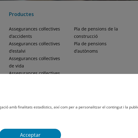
Productes
Assegurances col·lectives
Pla de pensions de la
d’accidents
construcció
Assegurances col·lectives
Pla de pensions
d’estalvi
d’autònoms
Assegurances col·lectives
de vida
Assegurances col·lectives
de jubilació
ació amb finalitats estadístics, així com per a personalitzar el contingut i la publi
ca De Cookies
Acceptar