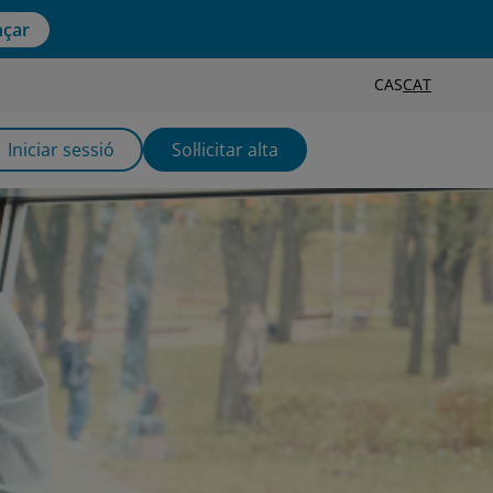
çar
CAS
CAT
Iniciar sessió
Sol·licitar alta