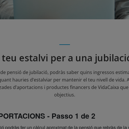
 teu estalvi per a una jubilaci
de pensió de jubilació, podràs saber quins ingressos estima
i quant hauries d’estalviar per mantenir el teu nivell de vida
des d’aportacions i productes financers de VidaCaixa que mé
objectius.