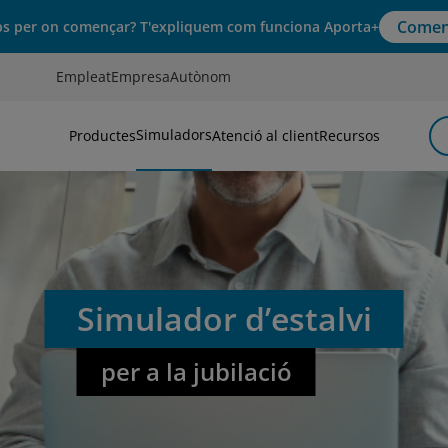
Comen
s per on començar? T'expliquem com funciona Aporta+
Empleat
Empresa
Autònom
Simuladors
Productes
Atenció al client
Recursos
Simulador d’estalvi
per a la jubilació