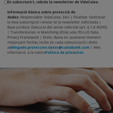
En subscriure’t, rebràs la newsletter de VidaCaixa.
Informació bàsica sobre protecció de
dades:
Responsable: VidaCaixa, SAU | Finalitat: Gestionar
la teva subscripció i enviar-te la newsletter sol·licitada |
Base jurídica: Execució del servei sol·licitat (art. 6.1.b RGPD)
| Transferències: A Mailchimp (EUA) sota l’EU-US Data
Privacy Framework | Drets: Baixa en qualsevol moment
mitjançant l’enllaç inclòs en cada comunicació i drets
a
delegado.proteccion.datos@caixabank.com
| Més
informació, a la nostra
Política de privacitat.