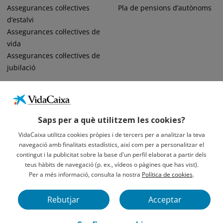
Assegurances col·lectives
Pla de pensions d’autònoms
d’estalvi
Assegurances col·lectives de
vida
Assegurances col·lectives de
jubilació
Saps per a què utilitzem les cookies?
VidaCaixa utilitza cookies pròpies i de tercers per a analitzar la teva
navegació amb finalitats estadístics, així com per a personalitzar el
Informació Legal Sobre VidaCaixa, S.A.
contingut i la publicitat sobre la base d'un perfil elaborat a partir dels
Avís Legal
teus hàbits de navegació (p. ex., vídeos o pàgines que has vist).
Privacidad
Per a més informació, consulta la nostra
Política de cookies
.
Política De Cookies
Rebutjar
Acceptar
VidaCaixa S. A. U. Societat Unipersonal 2026.