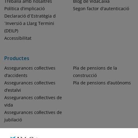
Treballa amb nosaltres
Blog de VidaCaixa
Política d’implicació
Segon factor d'autenticació
Declaració d´Estratègia d
´Inversió a Llarg Termini
(DEILP)
Accessibilitat
Productes
Assegurances col·lectives
Pla de pensions de la
d’accidents
construcció
Assegurances col·lectives
Pla de pensions d’autònoms
d’estalvi
Assegurances col·lectives de
vida
Assegurances col·lectives de
jubilació