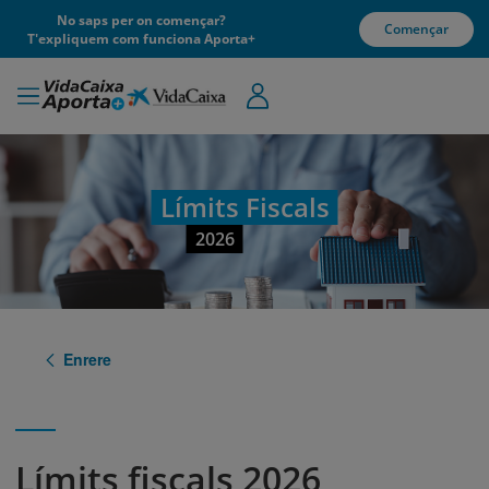
No saps per on començar?
Començar
T'expliquem com funciona Aporta+
Límits Fiscals
2026
Enrere
Límits fiscals 2026