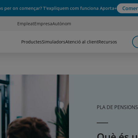
Comen
s per on començar? T'expliquem com funciona Aporta+
Empleat
Empresa
Autònom
Productes
Simuladors
Atenció al client
Recursos
PLA DE PENSIONS
Què és u