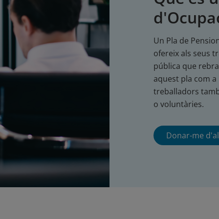
d'Ocupa
Un Pla de Pension
ofereix als seus 
pública que rebra
aquest pla com a p
treballadors tamb
o voluntàries.
Donar-me d'al