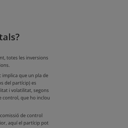
tals?
nt, totes les inversions
ions.
c implica que un pla de
s del partícip) es
at i volatilitat, segons
de control, que ho inclou
 comissió de control
ior, aquí el partícip pot