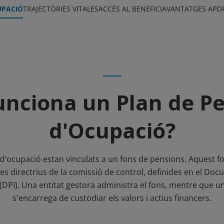
UPACIÓ
TRAJECTÒRIES VITALES
ACCÉS AL BENEFICI
AVANTATGES APO
nciona un Plan de P
d'Ocupació?
d'ocupació estan vinculats a un fons de pensions. Aquest fo
les directrius de la comissió de control, definides en el Do
ó (DPI). Una entitat gestora administra el fons, mentre que u
s'encarrega de custodiar els valors i actius financers.