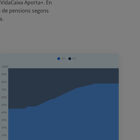
ma VidaCaixa Aporta+. En
ns de pensions segons
a.