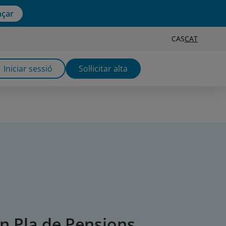
çar
CAS
CAT
Iniciar sessió
Sol·licitar alta
n Pla de Pensions