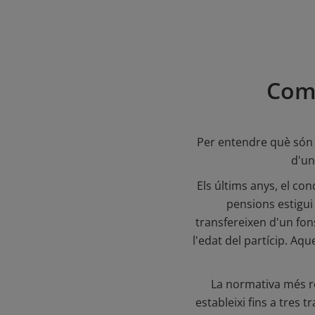
Com 
Per entendre què són le
d'un
Els últims anys, el co
pensions estigui 
transfereixen d'un fons
l'edat del partícip. Aqu
La normativa més re
estableixi fins a tres t