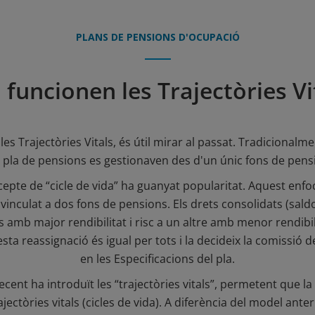
PLANS DE PENSIONS D'OCUPACIÓ
funcionen les Trajectòries Vi
s Trajectòries Vitals, és útil mirar al passat. Tradicionalme
 pla de pensions es gestionaven des d'un únic fons de pens
ncepte de “cicle de vida” ha guanyat popularitat. Aquest enfo
vinculat a dos fons de pensions. Els drets consolidats (saldo
 amb major rendibilitat i risc a un altre amb menor rendibilit
esta reassignació és igual per tots i la decideix la comissió 
en les Especificacions del pla.
cent ha introduït les “trajectòries vitals”, permetent que la
rajectòries vitals (cicles de vida). A diferència del model anter