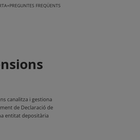
RTA+
PREGUNTES FREQÜENTS
ensions
ns canalitza i gestiona
cument de Declaració de
na entitat depositària