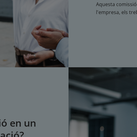
Aquesta comissió
l'empresa, els treb
ió en un
ació?