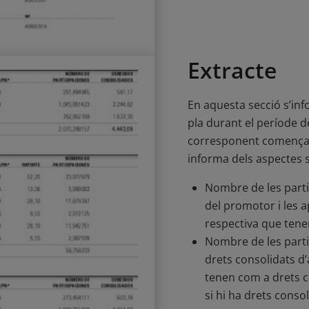
Extracte
En aquesta secció s’inf
pla durant el període d
corresponent comença am
informa dels aspectes 
Nombre de les parti
del promotor i les ap
respectiva que tene
Nombre de les parti
drets consolidats d’
tenen com a drets c
si hi ha drets conso