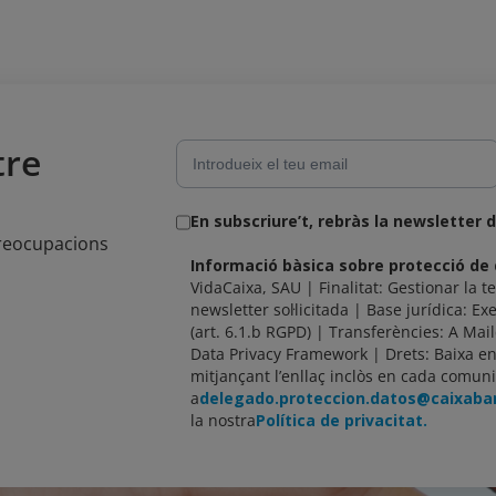
tre
En subscriure’t, rebràs la newsletter 
preocupacions
Informació bàsica sobre protecció de
VidaCaixa, SAU | Finalitat: Gestionar la te
newsletter sol·licitada | Base jurídica: Exe
(art. 6.1.b RGPD) | Transferències: A Mai
Data Privacy Framework | Drets: Baixa 
mitjançant l’enllaç inclòs en cada comuni
a
delegado.proteccion.datos@caixab
la nostra
Política de privacitat.