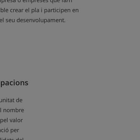
presa o empreses que fa/n
ble crear el pla i participen en
el seu desenvolupament.
ipacions
unitat de
el nombre
 pel valor
ació per