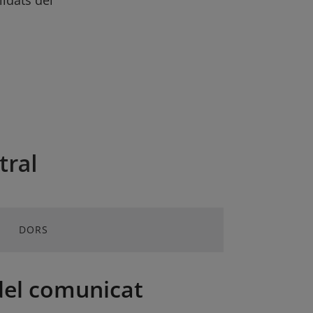
lidats del
tral
DORS
del comunicat