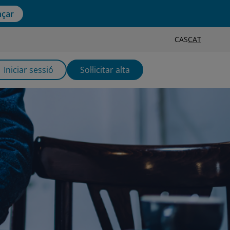
çar
CAS
CAT
Iniciar sessió
Sol·licitar alta