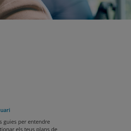
uari
es guies per entendre
tionar els teus plans de