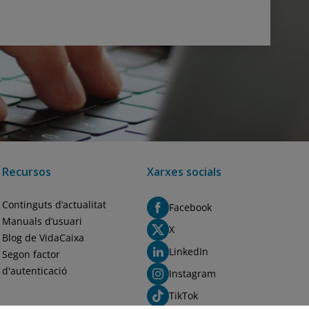
Recursos
Xarxes socials
Continguts d’actualitat
Facebook
Manuals d’usuari
X
Blog de VidaCaixa
LinkedIn
Segon factor
d'autenticació
Instagram
TikTok