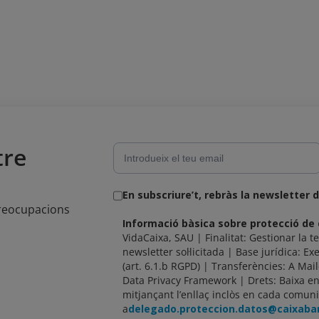
tre
En subscriure’t, rebràs la newsletter 
preocupacions
Informació bàsica sobre protecció de
VidaCaixa, SAU | Finalitat: Gestionar la te
newsletter sol·licitada | Base jurídica: Exe
(art. 6.1.b RGPD) | Transferències: A Mai
Data Privacy Framework | Drets: Baixa 
mitjançant l’enllaç inclòs en cada comuni
a
delegado.proteccion.datos@caixab