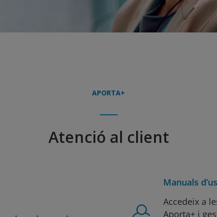
APORTA+
Atenció al client
Manuals d’us
Accedeix a l
Aporta+ i ges