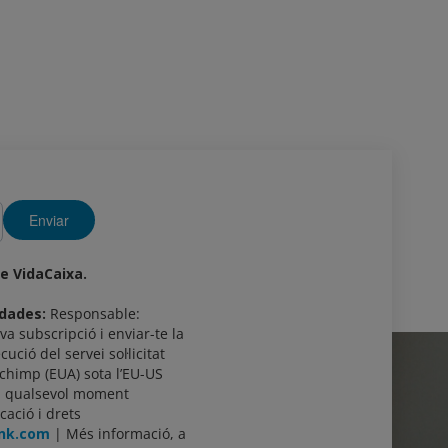
Enviar
de VidaCaixa.
 dades:
Responsable:
va subscripció i enviar-te la
cució del servei sol·licitat
lchimp (EUA) sota l’EU-US
en qualsevol moment
cació i drets
ank.com
| Més informació, a