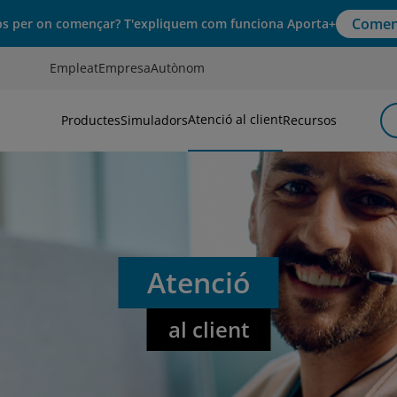
Comen
s per on començar? T'expliquem com funciona Aporta+
Empleat
Empresa
Autònom
Atenció al client
Productes
Simuladors
Recursos
Atenció
al client