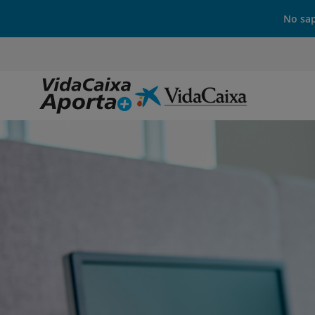
No sap