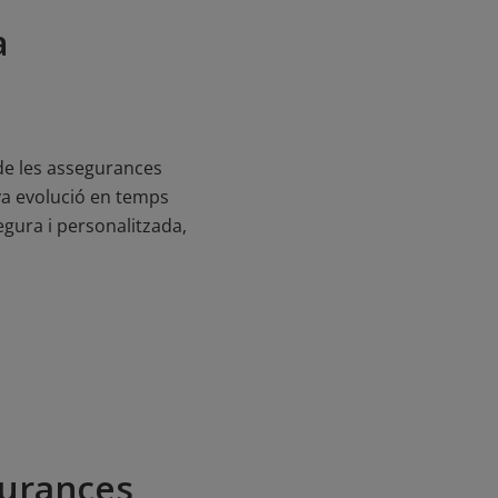
a
 de les assegurances
eva evolució en temps
egura i personalitzada,
gurances