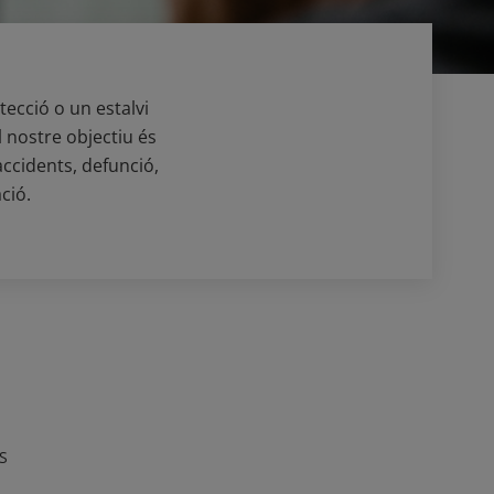
tecció o un estalvi
l nostre objectiu és
accidents, defunció,
ció.
S