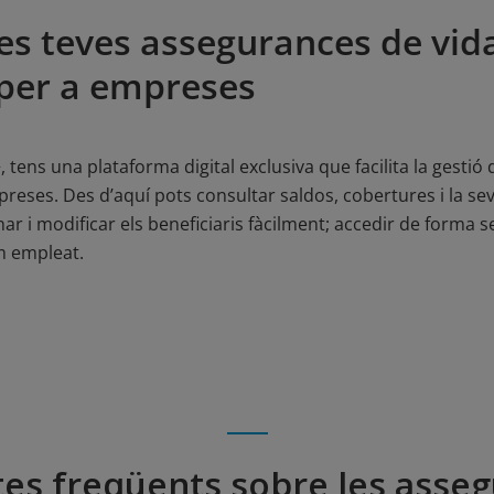
es teves assegurances de vid
s per a empreses
tens una plataforma digital exclusiva que facilita la gestió
empreses. Des d’aquí pots consultar saldos, cobertures i la s
ar i modificar els beneficiaris fàcilment; accedir de forma s
m empleat.
es freqüents sobre les asse