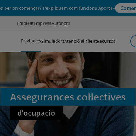
Comen
s per on començar? T'expliquem com funciona Aporta+
Empleat
Empresa
Autònom
Productes
Simuladors
Atenció al client
Recursos
Assegurances col·lectives
d’ocupació