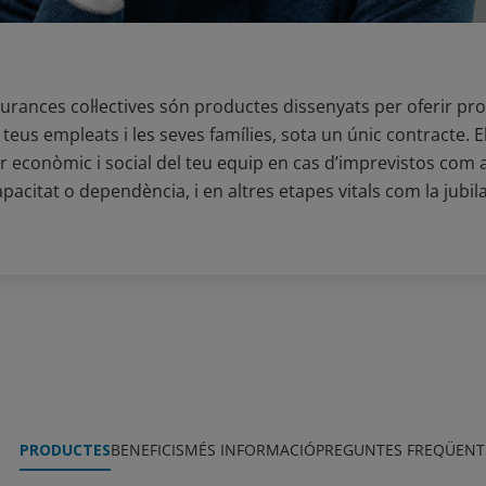
rances col·lectives són productes dissenyats per oferir pro
eus empleats i les seves famílies, sota un únic contracte. E
r econòmic i social del teu equip en cas d’imprevistos com 
apacitat o dependència, i en altres etapes vitals com la jubila
PRODUCTES
BENEFICIS
MÉS INFORMACIÓ
PREGUNTES FREQÜENT