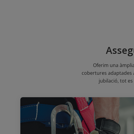
Asseg
Oferim una àmplia 
cobertures adaptades a 
jubilació, tot e