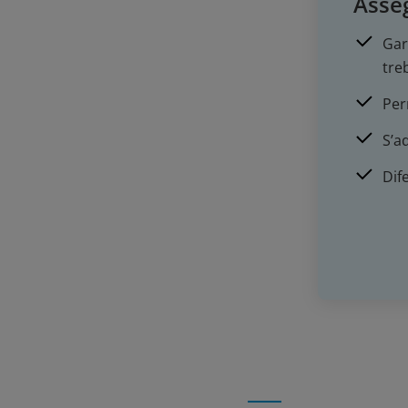
Asseg
Gar
tre
Per
S’a
Dif