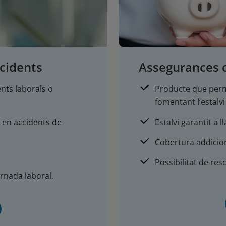
ccidents
Assegurances co
nts laborals o
Producte que perm
fomentant l’estalvi 
t en accidents de
Estalvi garantit a l
Cobertura addicion
Possibilitat de res
rnada laboral.