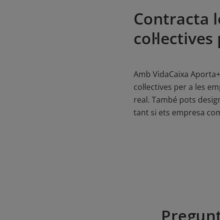
Contracta l
col·lective
Amb VidaCaixa Aporta+, 
col·lectives per a les 
real. També pots design
tant si ets empresa co
Pregunt