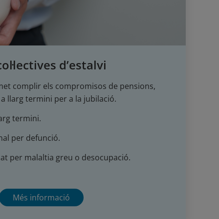
l·lectives d’estalvi
et complir els compromisos de pensions,
a llarg termini per a la jubilació.
larg termini.
al per defunció.
cat per malaltia greu o desocupació.
Més informació