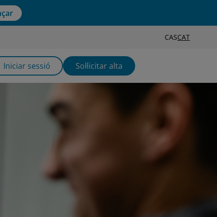
çar
CAS
CAT
Iniciar sessió
Sol·licitar alta