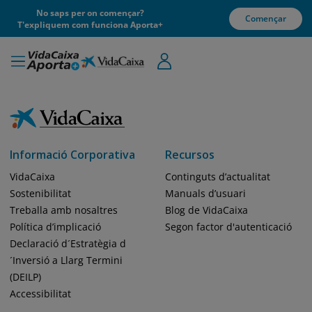
No saps per on començar?
Començar
T'expliquem com funciona Aporta+
Informació Corporativa
Recursos
VidaCaixa
Continguts d’actualitat
Sostenibilitat
Manuals d’usuari
Treballa amb nosaltres
Blog de VidaCaixa
Política d’implicació
Segon factor d'autenticació
Declaració d´Estratègia d
´Inversió a Llarg Termini
(DEILP)
Accessibilitat