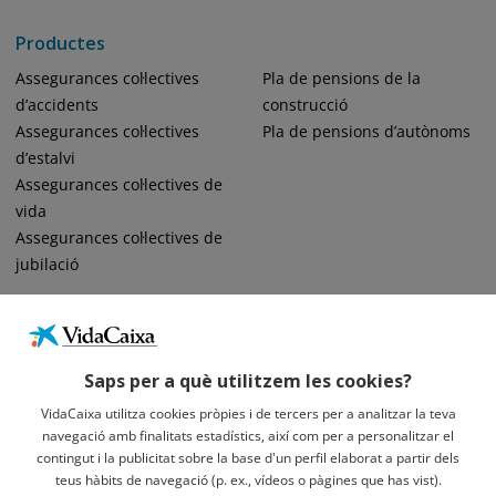
Productes
Assegurances col·lectives
Pla de pensions de la
d’accidents
construcció
Assegurances col·lectives
Pla de pensions d’autònoms
d’estalvi
Assegurances col·lectives de
vida
Assegurances col·lectives de
jubilació
Saps per a què utilitzem les cookies?
VidaCaixa utilitza cookies pròpies i de tercers per a analitzar la teva
navegació amb finalitats estadístics, així com per a personalitzar el
Informació Legal Sobre VidaCaixa, S.A.
contingut i la publicitat sobre la base d'un perfil elaborat a partir dels
Avís Legal
teus hàbits de navegació (p. ex., vídeos o pàgines que has vist).
Privacidad