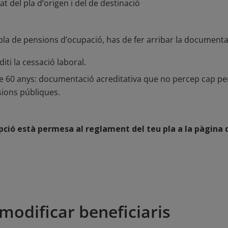
itat del pla d’origen i del de destinació
n pla de pensions d’ocupació, has de fer arribar la document
ti la cessació laboral.
 de 60 anys: documentació acreditativa que no percep cap pe
nsions públiques.
pció està permesa al reglament del teu pla a la pàgina d
modificar beneficiaris