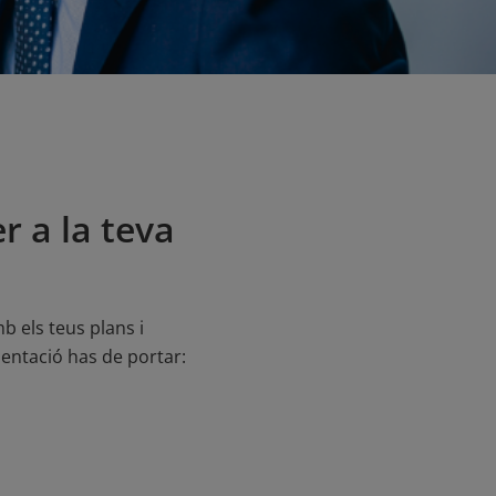
r a la teva
b els teus plans i
entació has de portar: