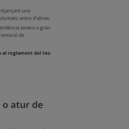
 mitjançant una
luntats, entre d’altres.
pendència severa o gran
Promoció de
n al reglament del teu
u o atur de