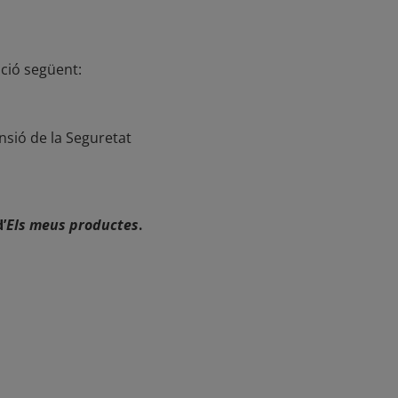
ació següent:
nsió de la Seguretat
’
Els meus productes
.