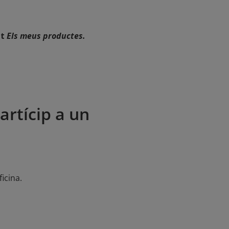
at
Els meus productes.
partícip a un
icina.