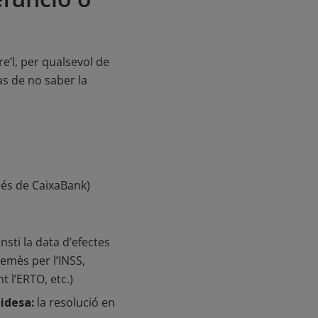
e’l, per qualsevol de
as de no saber la
o és de CaixaBank)
nsti la data d’efectes
 emès per l’INSS,
t l’ERTO, etc.)
lidesa:
la resolució en