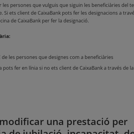
les persones que vulguis que siguin les beneficiàries del teu
ge. Si ets client de CaixaBank pots fer les designacions a tr
ficina de CaixaBank per fer la designació.
ria:
de les persones que designes com a beneficiàries
pots fer en línia si no ets client de CaixaBank a través de l
 o modificar una prestació per
a de jubilació, incapacitat, d