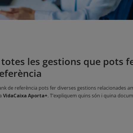
totes les gestions que pots fe
referència
Bank de referència pots fer diverses gestions relacionades am
 a
VidaCaixa Aporta+
. T’expliquem quins són i quina docum