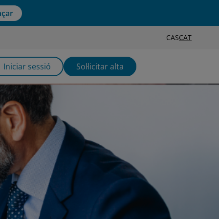
çar
CAS
CAT
Iniciar sessió
Sol·licitar alta