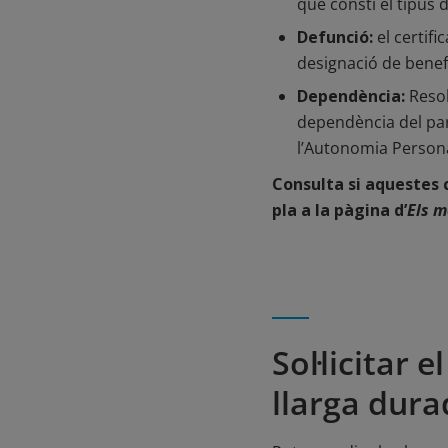
què consti el tipus 
Defunció:
el certif
designació de benefi
Dependència:
Resol
dependència del par
l’Autonomia Persona
Consulta si aquestes 
pla a la pàgina d’
Els 
Sol·licitar
llarga dura