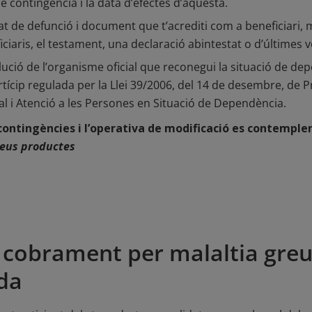
de contingència i la data d’efectes d’aquesta.
icat de defunció i document que t’acrediti com a beneficiari,
ciaris, el testament, una declaració abintestat o d’últimes vo
ució de l’organisme oficial que reconegui la situació de de
tícip regulada per la Llei 39/2006, del 14 de desembre, de 
l i Atenció a les Persones en Situació de Dependència.
contingències i l’operativa de modificació es contemple
meus productes
 el cobrament per malaltia gre
da