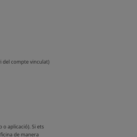
vi del compte vinculat)
o aplicació). Si ets
oficina de manera