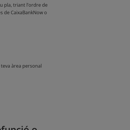
 pla, triant l’ordre de
avés de CaixaBankNow o
a teva àrea personal
efunció o