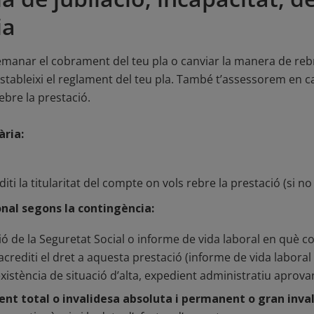
ia
demanar el cobrament del teu pla o canviar la manera de rebr
stableixi el reglament del teu pla. També t’assessorem en c
ebre la prestació.
ria:
i la titularitat del compte on vols rebre la prestació (si n
nal segons la contingència:
ió de la Seguretat Social o informe de vida laboral en què co
 acrediti el dret a aquesta prestació (informe de vida laboral
xistència de situació d’alta, expedient administratiu aprovan
nt total o invalidesa absoluta i permanent o gran inva