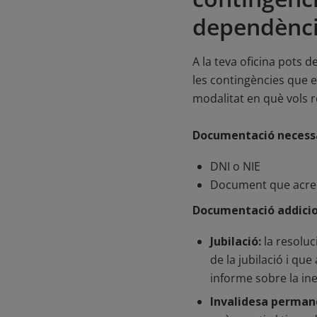
dependènc
A la teva oficina pots 
les contingències que e
modalitat en què vols r
Documentació necessà
DNI o NIE
Document que acredit
Documentació addicio
Jubilació:
la resoluc
de la jubilació i que
informe sobre la ine
Invalidesa permane