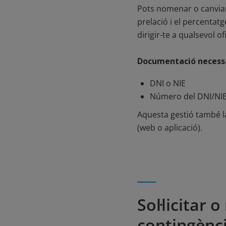
Pots nomenar o canviar 
prelació i el percentat
dirigir-te a qualsevol o
Documentació necessà
DNI o NIE
Número del DNI/NIE 
Aquesta gestió també la 
(web o aplicació).
Sol·licitar
contingènci