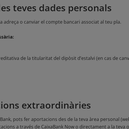
les teves dades personals
va adreça o canviar el compte bancari associat al teu pla.
sària
:
itativa de la titularitat del dipòsit d’estalvi (en cas de can
ions extraordinàries
aBank, pots fer aportacions des de la teva àrea personal (web 
ortacions a través de CaixaBank Now o directament a la teva 