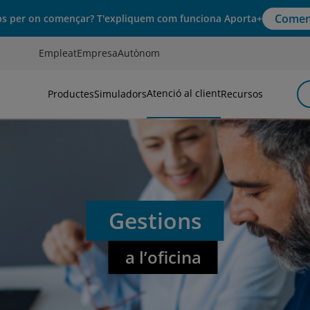
Comen
s per on començar? T'expliquem com funciona Aporta+
Empleat
Empresa
Autònom
Atenció al client
Productes
Simuladors
Recursos
Gestions
a l’oficina