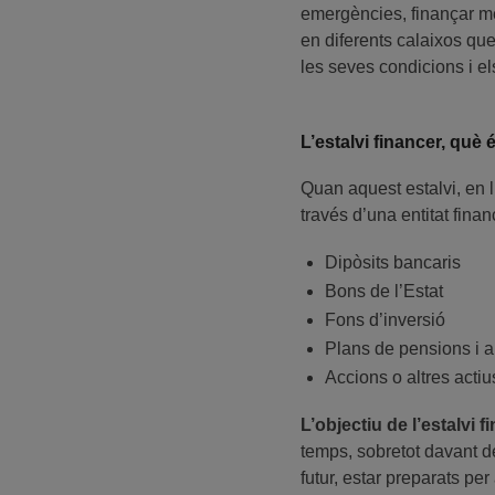
emergències, finançar mete
en diferents calaixos qu
les seves condicions i el
L’estalvi financer, què 
Quan aquest estalvi, en l
través d’una entitat finan
Dipòsits bancaris
Bons de l’Estat
Fons d’inversió
Plans de pensions i al
Accions o altres actiu
L’objectiu de l’estalvi f
temps, sobretot davant de
futur, estar preparats pe