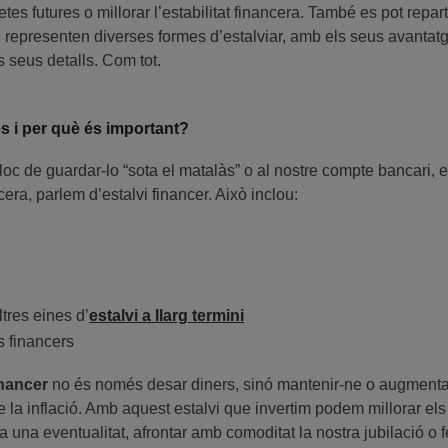
s futures o millorar l’estabilitat financera. També es pot repartir
e representen diverses formes d’estalviar, amb els seus avanta
s seus detalls. Com tot.
és i per què és important?
loc de guardar-lo “sota el matalàs” o al nostre compte bancari, el
cera, parlem d’estalvi financer. Això inclou:
tres eines d’
estalvi a llarg termini
s financers
inancer
no és només desar diners, sinó mantenir-ne o augmentar-n
 la inflació. Amb aquest estalvi que invertim podem millorar els
r a una eventualitat, afrontar amb comoditat la nostra jubilació o