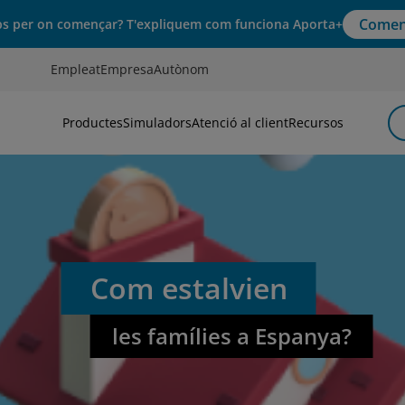
Comen
s per on començar? T'expliquem com funciona Aporta+
Empleat
Empresa
Autònom
Productes
Simuladors
Atenció al client
Recursos
Com estalvien
les famílies a Espanya?