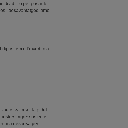
, dividir-lo per posar-lo
tges i desavantatges, amb
 dipositem o l’invertim a
e el valor al llarg del
 nostres ingressos en el
 fer una despesa per