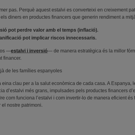
mer pas. Perquè aquest estalvi es converteixi en creixement patri
r els diners en productes financers que generin rendiment a mitjà 
sió pot perdre valor amb el temps (inflació).
anificació pot implicar riscos innecessaris.
dos —
estalvi i inversió
— de manera estratègica és la millor fórm
nt financer.
tjà de les famílies espanyoles
 eina clau per a la salut econòmica de cada casa. A Espanya, l
ia d’estalvi més grans, impulsades pels productes financers d’esta
e com funciona l’estalvi i com invertir-lo de manera eficient és
er el nostre patrimoni.