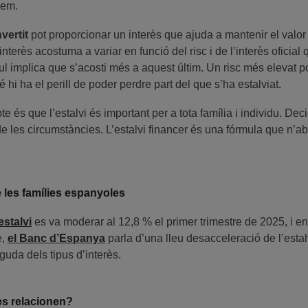
gem.
vertit
pot proporcionar un interès que ajuda a mantenir el valor 
nterès acostuma a variar en funció del risc i de l’interès oficia
nul implica que s’acosti més a aquest últim. Un risc més elevat 
 hi ha el perill de poder perdre part del que s’ha estalviat.
 és que l’estalvi és important per a tota família i individu. Deci
e les circumstàncies. L’estalvi financer és una fórmula que n’a
 les famílies espanyoles
estalvi
es va moderar al 12,8 % el primer trimestre de 2025, i e
e,
el Banc d’Espanya
parla d’una lleu desacceleració de l’esta
guda dels tipus d’interès.
 es relacionen?