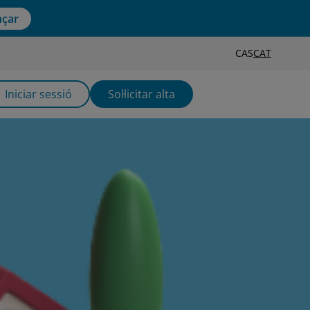
çar
CAS
CAT
Iniciar sessió
Sol·licitar alta