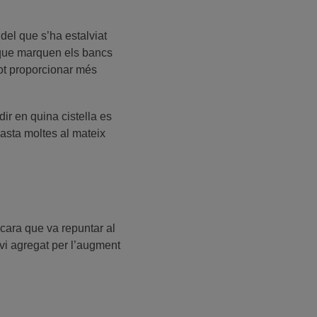
del que s’ha estalviat
l que marquen els bancs
pot proporcionar més
dir en quina cistella es
basta moltes al mateix
ncara que va repuntar al
lvi agregat per l’augment