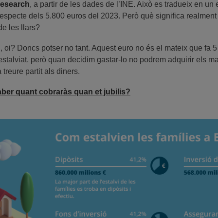
esearch
, a partir de les dades de l’INE. Això es tradueix en un
respecte dels 5.800 euros del 2023. Però què significa realment 
de les llars?
 oi? Doncs potser no tant. Aquest euro no és el mateix que fa 5 
stalviat, però quan decidim gastar-lo no podrem adquirir els ma
 treure partit als diners.
aber quant cobraràs quan et jubilis?