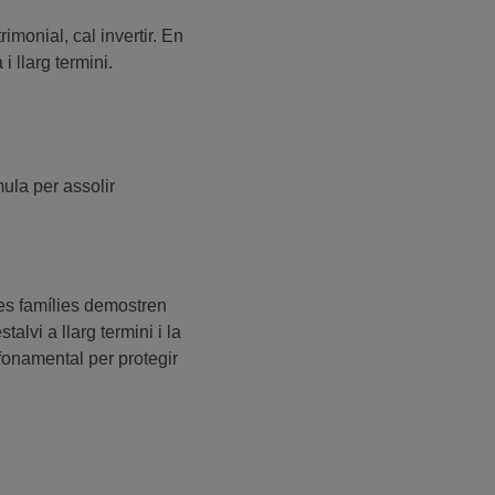
monial, cal invertir. En
i llarg termini.
ula per assolir
es famílies demostren
lvi a llarg termini i la
 fonamental per protegir