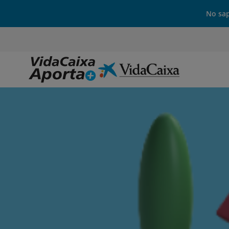
No sap