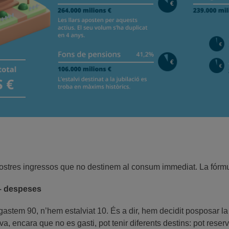
s nostres ingressos que no destinem al consum immediat. La fórmu
 – despeses
gastem 90, n’hem estalviat 10. És a dir, hem decidit posposar l
a, encara que no es gasti, pot tenir diferents destins: pot reserv