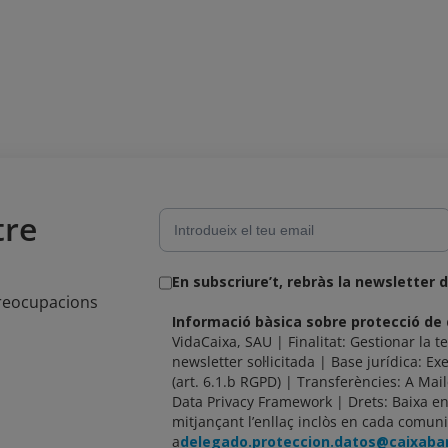
tre
En subscriure’t, rebràs la newsletter 
preocupacions
Informació bàsica sobre protecció de
VidaCaixa, SAU | Finalitat: Gestionar la te
newsletter sol·licitada | Base jurídica: Exe
(art. 6.1.b RGPD) | Transferències: A Mai
Data Privacy Framework | Drets: Baixa 
mitjançant l’enllaç inclòs en cada comuni
a
delegado.proteccion.datos@caixab