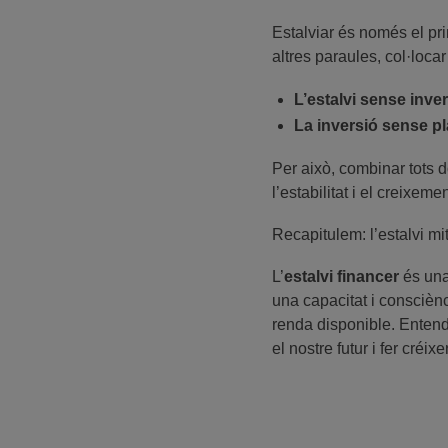
Estalviar és només el pri
altres paraules, col·loca
L’estalvi sense inver
La inversió sense pl
Per això, combinar tots 
l’estabilitat i el creixeme
Recapitulem: l’estalvi mi
L’
estalvi financer
és una
una capacitat i consciènc
renda disponible. Entendr
el nostre futur i fer créix