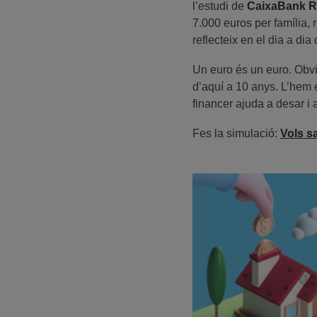
l’estudi de
CaixaBank R
7.000 euros per família, 
reflecteix en el dia a dia 
Un euro és un euro. Obvi,
d’aquí a 10 anys. L’hem e
financer ajuda a desar i a
Fes la simulació:
Vols s