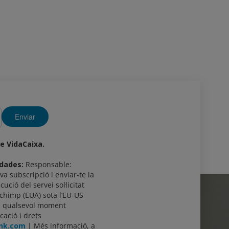
Enviar
de VidaCaixa.
 dades:
Responsable:
va subscripció i enviar-te la
cució del servei sol·licitat
lchimp (EUA) sota l’EU-US
en qualsevol moment
cació i drets
ank.com
| Més informació, a