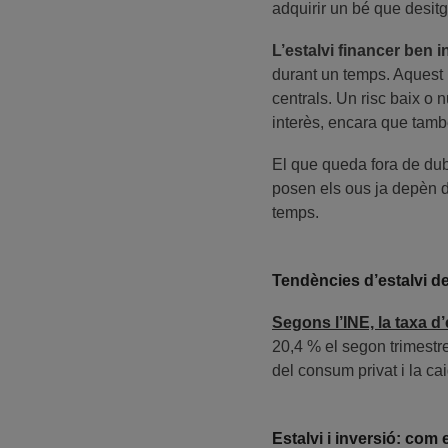
adquirir un bé que desit
L’estalvi financer ben in
durant un temps. Aquest i
centrals. Un risc baix o 
interès, encara que també
El que queda fora de dubte
posen els ous ja depèn d
temps.
Tendències d’estalvi de
Segons l’INE, la taxa d’
20,4 % el segon trimestr
del consum privat i la cai
Estalvi i inversió: com