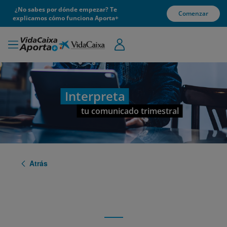
¿No sabes por dónde empezar? Te
Comenzar
explicamos cómo funciona Aporta+
Interpreta
tu comunicado trimestral
Atrás