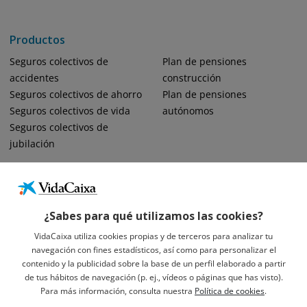
Productos
Seguros colectivos de
Plan de pensiones
accidentes
construcción
Seguros colectivos de ahorro
Plan de pensiones
Seguros colectivos de vida
autónomos
Seguros colectivos de
jubilación
¿Sabes para qué utilizamos las cookies?
VidaCaixa utiliza cookies propias y de terceros para analizar tu
navegación con fines estadísticos, así como para personalizar el
Informació Legal Sobre VidaCaixa, S.A.
contenido y la publicidad sobre la base de un perfil elaborado a partir
Avís Legal
de tus hábitos de navegación (p. ej., vídeos o páginas que has visto).
Privacidad
Para más información, consulta nuestra
Política de cookies
.
Política De Cookies