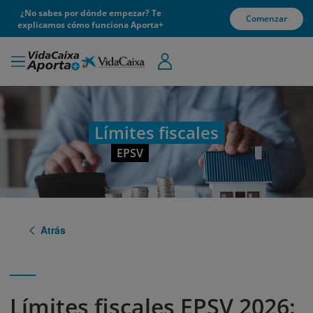
¿No sabes por dónde empezar? Te
Comenzar
explicamos cómo funciona Aporta+
Límites fiscales
EPSV
Atrás
Límites fiscales EPSV 2026: