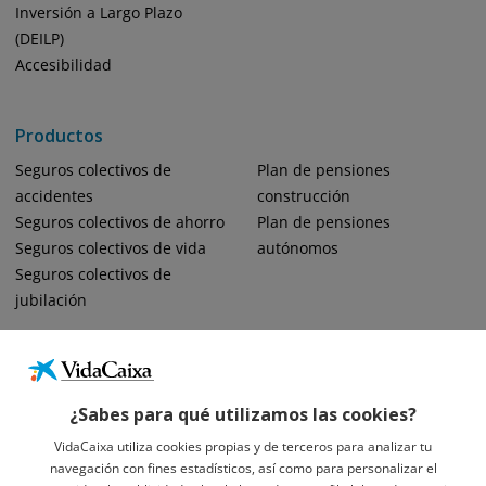
Inversión a Largo Plazo
(DEILP)
Accesibilidad
Productos
Seguros colectivos de
Plan de pensiones
accidentes
construcción
Seguros colectivos de ahorro
Plan de pensiones
Seguros colectivos de vida
autónomos
Seguros colectivos de
jubilación
¿Sabes para qué utilizamos las cookies?
VidaCaixa utiliza cookies propias y de terceros para analizar tu
navegación con fines estadísticos, así como para personalizar el
Informació Legal Sobre VidaCaixa, S.A.