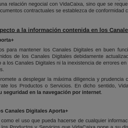
e una relación negocial con VidaCaixa, sino que se reque
cumentos contractuales se establezca de conformidad co
ecto a la información contenida en los Canale
porta+
os para mantener los Canales Digitales en buen funci
nidos de los Canales Digitales debidamente actualiza
o a los Canales Digitales ni la inexistencia de errores 
s.
promete a desplegar la máxima diligencia y prudencia 
trate los Productos o Servicios. En dicho sentido, Vi
 seguridad en la navegación por internet
.
os Canales Digitales Aporta+
s como el uso que pueda hacerse de cualquier informac
e los Productos y Servicios que VidaCaixa pone a su dis