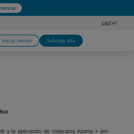
menzar
CAS
CAT
Iniciar sesión
Solicitar alta
Uso
eb y la aplicación de Vidacaixa Aporta + (en