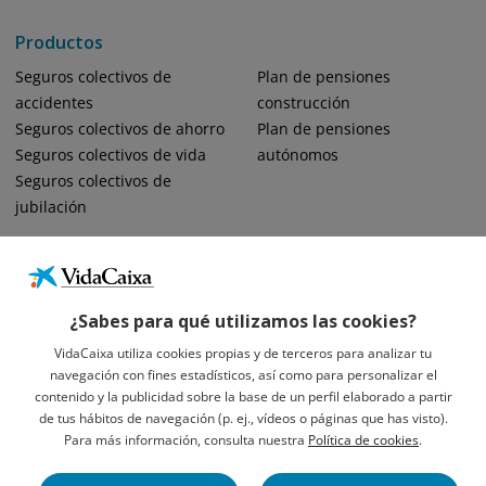
Productos
Seguros colectivos de
Plan de pensiones
accidentes
construcción
Seguros colectivos de ahorro
Plan de pensiones
Seguros colectivos de vida
autónomos
Seguros colectivos de
jubilación
¿Sabes para qué utilizamos las cookies?
VidaCaixa utiliza cookies propias y de terceros para analizar tu
navegación con fines estadísticos, así como para personalizar el
Informació Legal Sobre VidaCaixa, S.A.
contenido y la publicidad sobre la base de un perfil elaborado a partir
Avís Legal
de tus hábitos de navegación (p. ej., vídeos o páginas que has visto).
Privacidad
Para más información, consulta nuestra
Política de cookies
.
Política De Cookies