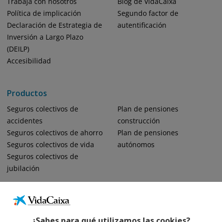
Trabaja con nosotros
Blog de VidaCaixa
Política de implicación
Segundo factor de
Declaración de Estrategia de
autentificación
Inversión a Largo Plazo
(DEILP)
Accesibilidad
Productos
Seguros colectivos de
Plan de pensiones
accidentes
construcción
Seguros colectivos de ahorro
Plan de pensiones
Seguros colectivos de vida
autónomos
Seguros colectivos de
jubilación
¿Sabes para qué utilizamos las cookies?