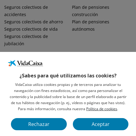
Seguros colectivos de
Plan de pensiones
accidentes
construcción
Seguros colectivos de ahorro
Plan de pensiones
Seguros colectivos de vida
autónomos
Seguros colectivos de
jubilación
¿Sabes para qué utilizamos las cookies?
VidaCaixa utiliza cookies propias y de terceros para analizar tu
navegación con fines estadísticos, así como para personalizar el
Informació Legal Sobre VidaCaixa, S.A.
contenido y la publicidad sobre la base de un perfil elaborado a partir
Avís Legal
de tus hábitos de navegación (p. ej., vídeos o páginas que has visto).
Privacidad
Para más información, consulta nuestra
Política de cookies
.
Política De Cookies
Rechazar
Aceptar
VidaCaixa S. A. U. Sociedad Unipersonal 2026.