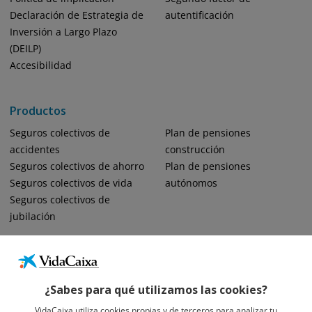
Declaración de Estrategia de
autentificación
Inversión a Largo Plazo
(DEILP)
Accesibilidad
Productos
Seguros colectivos de
Plan de pensiones
accidentes
construcción
Seguros colectivos de ahorro
Plan de pensiones
Seguros colectivos de vida
autónomos
Seguros colectivos de
jubilación
¿Sabes para qué utilizamos las cookies?
VidaCaixa utiliza cookies propias y de terceros para analizar tu