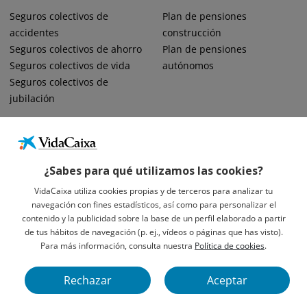
Seguros colectivos de
Plan de pensiones
accidentes
construcción
Seguros colectivos de ahorro
Plan de pensiones
Seguros colectivos de vida
autónomos
Seguros colectivos de
jubilación
¿Sabes para qué utilizamos las cookies?
VidaCaixa utiliza cookies propias y de terceros para analizar tu
navegación con fines estadísticos, así como para personalizar el
Informació Legal Sobre VidaCaixa, S.A.
contenido y la publicidad sobre la base de un perfil elaborado a partir
Avís Legal
de tus hábitos de navegación (p. ej., vídeos o páginas que has visto).
Privacidad
Para más información, consulta nuestra
Política de cookies
.
Política De Cookies
Rechazar
Aceptar
VidaCaixa S. A. U. Sociedad Unipersonal 2026.