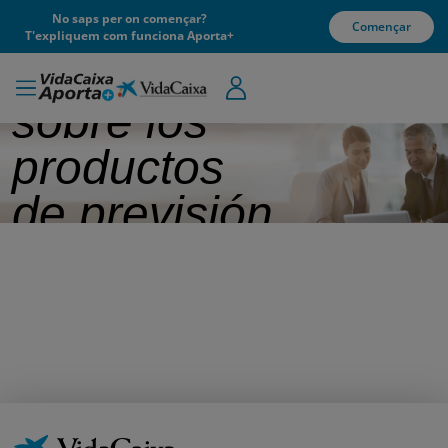
No saps per on començar?
Començar
T'expliquem com funciona Aporta+
Información
sobre los
productos
de previsión
corporativos