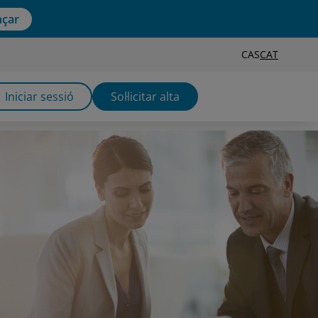
çar
CAS
CAT
Iniciar sessió
Sol·licitar alta