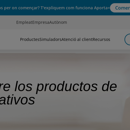
Comen
s per on començar? T'expliquem com funciona Aporta+
Empleat
Empresa
Autònom
Productes
Simuladors
Atenció al client
Recursos
re los productos de
ativos