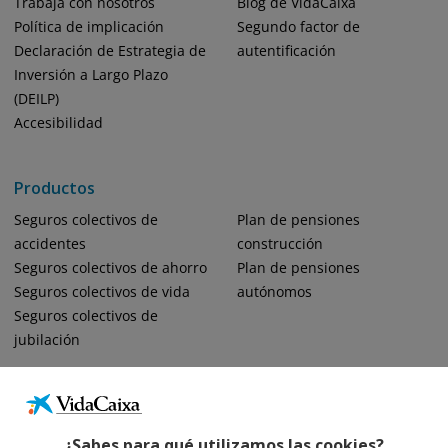
Trabaja con nosotros
Blog de VidaCaixa
Política de implicación
Segundo factor de
Declaración de Estrategia de
autentificación
Inversión a Largo Plazo
(DEILP)
Accesibilidad
Productos
Seguros colectivos de
Plan de pensiones
accidentes
construcción
Seguros colectivos de ahorro
Plan de pensiones
Seguros colectivos de vida
autónomos
Seguros colectivos de
jubilación
¿Sabes para qué utilizamos las cookies?