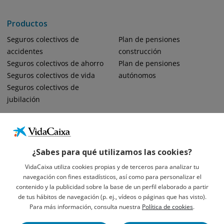
Productos
Seguros colectivos de
Plan de pensiones
accidentes
construcción
Seguros colectivos de ahorro
Plan de pensiones
Seguros colectivos de vida
autónomos
Seguros colectivos de
jubilación
¿Sabes para qué utilizamos las cookies?
VidaCaixa utiliza cookies propias y de terceros para analizar tu
navegación con fines estadísticos, así como para personalizar el
Informació Legal Sobre VidaCaixa, S.A.
contenido y la publicidad sobre la base de un perfil elaborado a partir
Avís Legal
de tus hábitos de navegación (p. ej., vídeos o páginas que has visto).
Privacidad
Para más información, consulta nuestra
Política de cookies
.
Política De Cookies