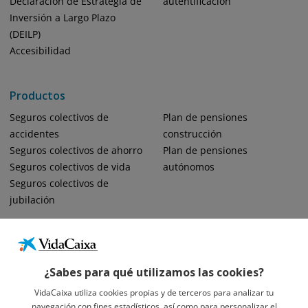
Declaración de Estrategia de
autentificación
Inversión a Largo Plazo
(DEILP)
Accesibilidad
Productos
Seguros colectivos de
Plan de pensiones
accidentes
construcción
Seguros colectivos de ahorro
Plan de pensiones
Seguros colectivos de vida
autónomos
Seguros colectivos de
jubilación
¿Sabes para qué utilizamos las cookies?
VidaCaixa utiliza cookies propias y de terceros para analizar tu
navegación con fines estadísticos, así como para personalizar el