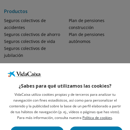
Productos
Seguros colectivos de
Plan de pensiones
accidentes
construcción
Seguros colectivos de ahorro
Plan de pensiones
Seguros colectivos de vida
autónomos
Seguros colectivos de
jubilación
¿Sabes para qué utilizamos las cookies?
VidaCaixa utiliza cookies propias y de terceros para analizar tu
navegación con fines estadísticos, así como para personalizar el
Informació Legal Sobre VidaCaixa, S.A.
contenido y la publicidad sobre la base de un perfil elaborado a partir
Avís Legal
de tus hábitos de navegación (p. ej., vídeos o páginas que has visto).
Privacidad
Para más información, consulta nuestra
Política de cookies
.
Política De Cookies