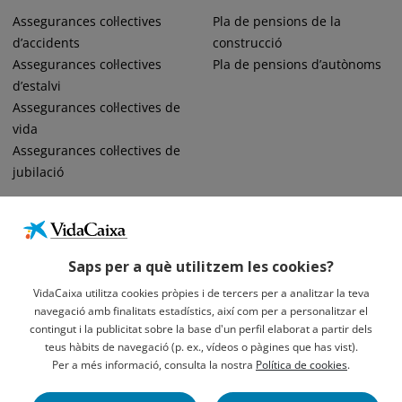
Assegurances col·lectives
Pla de pensions de la
d’accidents
construcció
Assegurances col·lectives
Pla de pensions d’autònoms
d’estalvi
Assegurances col·lectives de
vida
Assegurances col·lectives de
jubilació
Saps per a què utilitzem les cookies?
VidaCaixa utilitza cookies pròpies i de tercers per a analitzar la teva
navegació amb finalitats estadístics, així com per a personalitzar el
Informació Legal Sobre VidaCaixa, S.A.
contingut i la publicitat sobre la base d'un perfil elaborat a partir dels
Avís Legal
teus hàbits de navegació (p. ex., vídeos o pàgines que has vist).
Privacidad
Per a més informació, consulta la nostra
Política de cookies
.
Política De Cookies