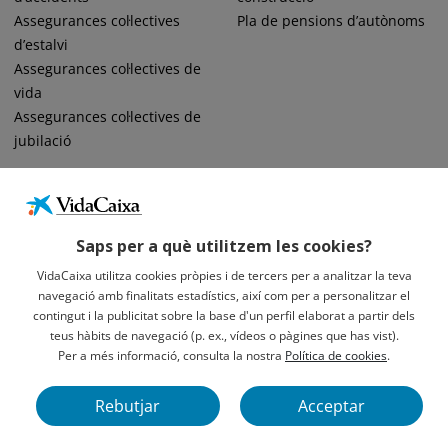
Assegurances col·lectives
Pla de pensions d’autònoms
d’estalvi
Assegurances col·lectives de
vida
Assegurances col·lectives de
jubilació
Saps per a què utilitzem les cookies?
VidaCaixa utilitza cookies pròpies i de tercers per a analitzar la teva
navegació amb finalitats estadístics, així com per a personalitzar el
Informació Legal Sobre VidaCaixa, S.A.
contingut i la publicitat sobre la base d'un perfil elaborat a partir dels
Avís Legal
teus hàbits de navegació (p. ex., vídeos o pàgines que has vist).
Privacidad
Per a més informació, consulta la nostra
Política de cookies
.
Política De Cookies
Rebutjar
Acceptar
VidaCaixa S. A. U. Societat Unipersonal 2026.