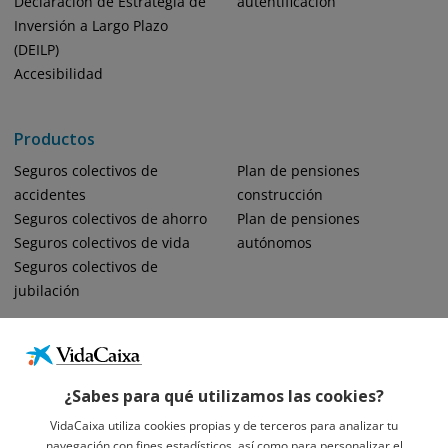
Declaración de Estrategia de
autentificación
Inversión a Largo Plazo
(DEILP)
Accesibilidad
Productos
Seguros colectivos de
Plan de pensiones
accidentes
construcción
Seguros colectivos de ahorro
Plan de pensiones
Seguros colectivos de vida
autónomos
Seguros colectivos de
jubilación
¿Sabes para qué utilizamos las cookies?
VidaCaixa utiliza cookies propias y de terceros para analizar tu
navegación con fines estadísticos, así como para personalizar el