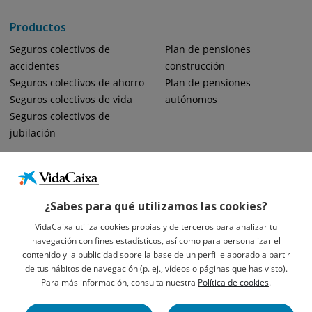
Productos
Seguros colectivos de
Plan de pensiones
accidentes
construcción
Seguros colectivos de ahorro
Plan de pensiones
Seguros colectivos de vida
autónomos
Seguros colectivos de
jubilación
¿Sabes para qué utilizamos las cookies?
VidaCaixa utiliza cookies propias y de terceros para analizar tu
navegación con fines estadísticos, así como para personalizar el
Informació Legal Sobre VidaCaixa, S.A.
contenido y la publicidad sobre la base de un perfil elaborado a partir
Avís Legal
de tus hábitos de navegación (p. ej., vídeos o páginas que has visto).
Privacidad
Para más información, consulta nuestra
Política de cookies
.
Política De Cookies